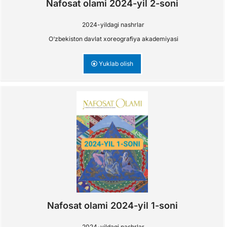
Nafosat olami 2024-yil 2-soni
2024-yildagi nashrlar
O‘zbekiston davlat xoreografiya akademiyasi
Yuklab olish
Nafosat olami 2024-yil 1-soni
2024-yildagi nashrlar