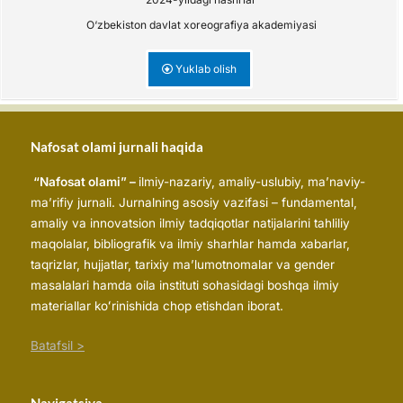
O‘zbekiston davlat xoreografiya akademiyasi
Yuklab olish
Nafosat olami jurnali haqida
“Nafosat olami” –
ilmiy-nazariy, amaliy-uslubiy, ma’naviy-
ma’rifiy jurnali. Jurnalning asosiy vazifasi – fundamental,
amaliy va innovatsion ilmiy tadqiqotlar natijalarini tahliliy
maqolalar, bibliografik va ilmiy sharhlar hamda xabarlar,
taqrizlar, hujjatlar, tarixiy maʼlumotnomalar va gender
masalalari hamda oila instituti sohasidagi boshqa ilmiy
materiallar koʻrinishida chop etishdan iborat.
Batafsil >
Navigatsiya