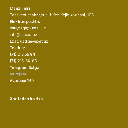
Manzilimiz:
Toshkent shahar,
Yusuf Xos Xojib ko‘chasi, 103
Elektron pochta:
milliyraqs@umail.uz
info@uzdxa.uz
Exat:
uzdxa@exat.uz
Telefon:
(
71) 215 55 94
(71) 215-56-86
Telegram Botga
murojaat
Avtobus:
140
Xaritadan ko’rish