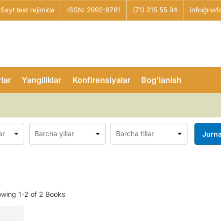
Sayt test rejimida
ISSN: 2992-8761
(71) 215 55 94
info@nafo
lar
Yangiliklar
Konfirensiyalar
Bog’lanish
owing
1-2 of 2
Books