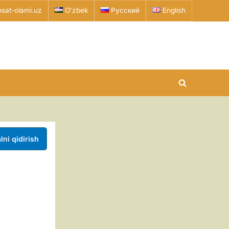
sat-olami.uz
Oʻzbek
Русский
English
Toggle
search
form