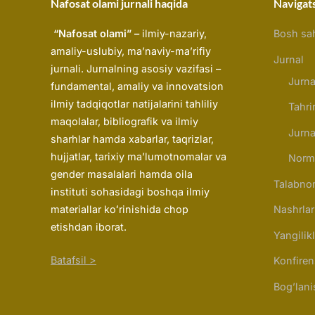
Nafosat olami jurnali haqida
Navigat
“Nafosat olami” –
ilmiy-nazariy,
Bosh sah
amaliy-uslubiy, ma’naviy-ma’rifiy
Jurnal
jurnali. Jurnalning asosiy vazifasi –
Jurna
fundamental, amaliy va innovatsion
ilmiy tadqiqotlar natijalarini tahliliy
Tahri
maqolalar, bibliografik va ilmiy
Jurna
sharhlar hamda xabarlar, taqrizlar,
hujjatlar, tarixiy maʼlumotnomalar va
Norma
gender masalalari hamda oila
Talabno
instituti sohasidagi boshqa ilmiy
Nashrlar
materiallar koʻrinishida chop
etishdan iborat.
Yangilikl
Batafsil >
Konfiren
Bog’lani