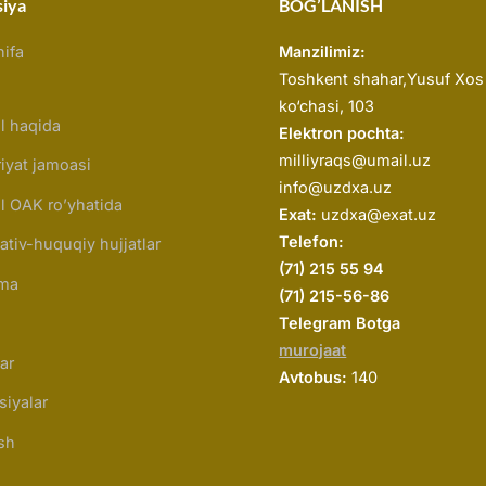
siya
BOG’LANISH
ifa
Manzilimiz:
Toshkent shahar,
Yusuf Xos
ko‘chasi, 103
l haqida
Elektron pochta:
milliyraqs@umail.uz
riyat jamoasi
info@uzdxa.uz
l OAK ro’yhatida
Exat:
uzdxa@exat.uz
Telefon:
tiv-huquqiy hujjatlar
(
71) 215 55 94
ma
(71) 215-56-86
Telegram Botga
murojaat
ar
Avtobus:
140
siyalar
sh