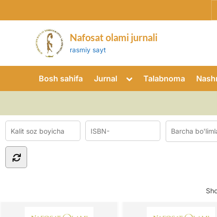
Skip
to
content
Nafosat olami jurnali
rasmiy sayt
Toggle
Bosh sahifa
Jurnal
Talabnoma
Nashr
sub-
menu
Sh