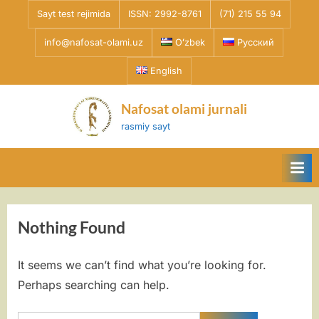
Skip
Sayt test rejimida
ISSN: 2992-8761
(71) 215 55 94
to
info@nafosat-olami.uz
Oʻzbek
Русский
content
English
Nafosat olami jurnali
rasmiy sayt
Nothing Found
It seems we can’t find what you’re looking for.
Perhaps searching can help.