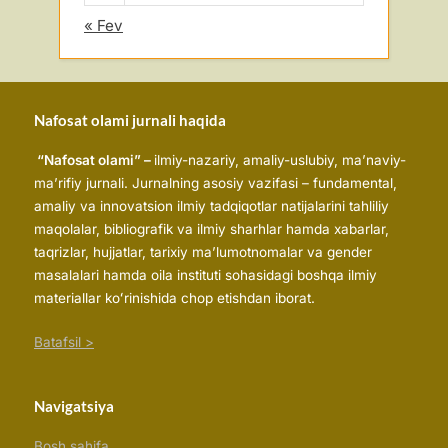
« Fev
Nafosat olami jurnali haqida
“Nafosat olami” –
ilmiy-nazariy, amaliy-uslubiy, ma’naviy-
ma’rifiy jurnali. Jurnalning asosiy vazifasi – fundamental,
amaliy va innovatsion ilmiy tadqiqotlar natijalarini tahliliy
maqolalar, bibliografik va ilmiy sharhlar hamda xabarlar,
taqrizlar, hujjatlar, tarixiy maʼlumotnomalar va gender
masalalari hamda oila instituti sohasidagi boshqa ilmiy
materiallar koʻrinishida chop etishdan iborat.
Batafsil >
Navigatsiya
Bosh sahifa