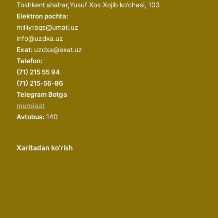
Toshkent shahar,
Yusuf Xos Xojib ko‘chasi, 103
Elektron pochta:
milliyraqs@umail.uz
info@uzdxa.uz
Exat:
uzdxa@exat.uz
Telefon:
(
71) 215 55 94
(71) 215-56-86
Telegram Botga
murojaat
Avtobus:
140
Xaritadan ko’rish