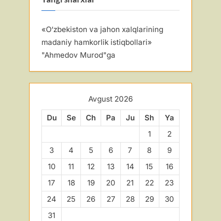
«O‘zbekiston va jahon xalqlarining
madaniy hamkorlik istiqbollari»
"
Ahmedov Murod
"ga
Avgust 2026
Du
Se
Ch
Pa
Ju
Sh
Ya
1
2
3
4
5
6
7
8
9
10
11
12
13
14
15
16
17
18
19
20
21
22
23
24
25
26
27
28
29
30
31