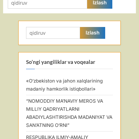
Qidirshish:
Qidirshish:
So’ngi yangiliklar va voqealar
«O‘zbekiston va jahon xalqlarining
madaniy hamkorlik istiqbollari»
“NOMODDIY MA’NAVIY MEROS VA
MILLIY QADRIYATLARNI
ABADIYLASHTIRISHDA MADANIYAT VA
SAN’ATNING O‘RNI”
RESPUBLIKA ILMIY-AMALIY