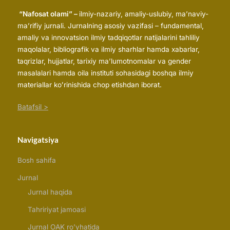
“Nafosat olami” –
ilmiy-nazariy, amaliy-uslubiy, ma’naviy-
ma’rifiy jurnali. Jurnalning asosiy vazifasi – fundamental,
amaliy va innovatsion ilmiy tadqiqotlar natijalarini tahliliy
maqolalar, bibliografik va ilmiy sharhlar hamda xabarlar,
taqrizlar, hujjatlar, tarixiy maʼlumotnomalar va gender
masalalari hamda oila instituti sohasidagi boshqa ilmiy
materiallar koʻrinishida chop etishdan iborat.
Batafsil >
Navigatsiya
Bosh sahifa
Jurnal
Jurnal haqida
Tahririyat jamoasi
Jurnal OAK ro’yhatida