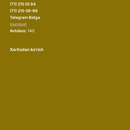
(
71) 215 55 94
(71) 215-56-86
Telegram Botga
murojaat
Avtobus:
140
Xaritadan ko’rish