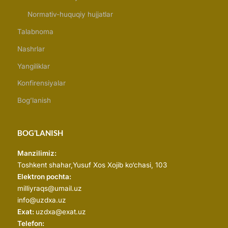
Normativ-huquqiy hujjatlar
Talabnoma
Nashrlar
Yangiliklar
Konfirensiyalar
Bog’lanish
BOG’LANISH
Manzilimiz:
Toshkent shahar,
Yusuf Xos Xojib ko‘chasi, 103
Elektron pochta:
milliyraqs@umail.uz
info@uzdxa.uz
Exat:
uzdxa@exat.uz
Telefon: