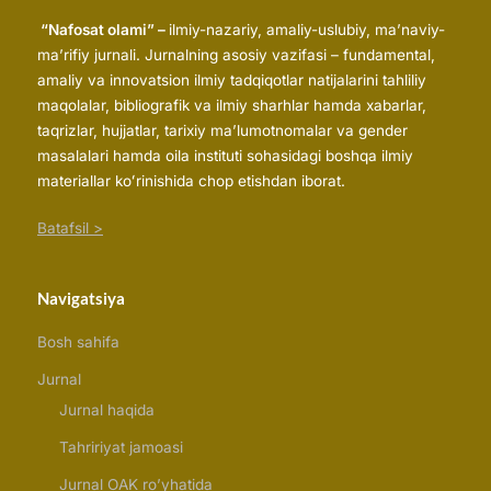
“Nafosat olami” –
ilmiy-nazariy, amaliy-uslubiy, ma’naviy-
ma’rifiy jurnali. Jurnalning asosiy vazifasi – fundamental,
amaliy va innovatsion ilmiy tadqiqotlar natijalarini tahliliy
maqolalar, bibliografik va ilmiy sharhlar hamda xabarlar,
taqrizlar, hujjatlar, tarixiy maʼlumotnomalar va gender
masalalari hamda oila instituti sohasidagi boshqa ilmiy
materiallar koʻrinishida chop etishdan iborat.
Batafsil >
Navigatsiya
Bosh sahifa
Jurnal
Jurnal haqida
Tahririyat jamoasi
Jurnal OAK ro’yhatida