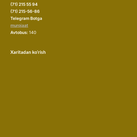
(
71) 215 55 94
(71) 215-56-86
Telegram Botga
murojaat
Avtobus:
140
Xaritadan ko’rish