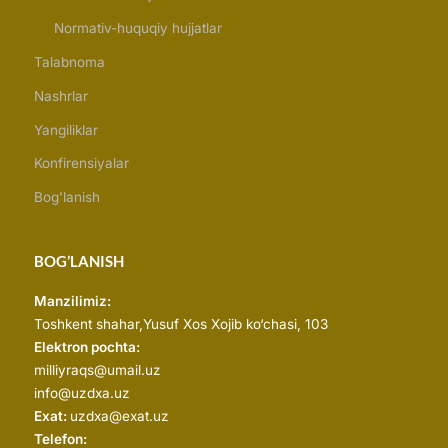
Normativ-huquqiy hujjatlar
Talabnoma
Nashrlar
Yangiliklar
Konfirensiyalar
Bog’lanish
BOG’LANISH
Manzilimiz:
Toshkent shahar,
Yusuf Xos Xojib ko‘chasi, 103
Elektron pochta:
milliyraqs@umail.uz
info@uzdxa.uz
Exat:
uzdxa@exat.uz
Telefon: