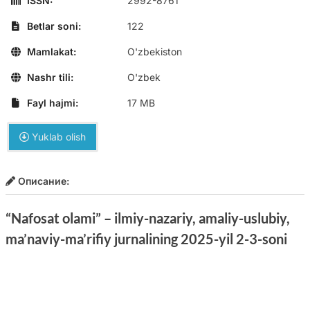
ISSN:
2992-8761
Betlar soni:
122
Mamlakat:
O'zbekiston
Nashr tili:
O'zbek
Fayl hajmi:
17 MB
Yuklab olish
Описание:
“Nafosat olami” – ilmiy-nazariy, amaliy-uslubiy,
ma’naviy-ma’rifiy jurnalining 2025-yil 2-3-soni