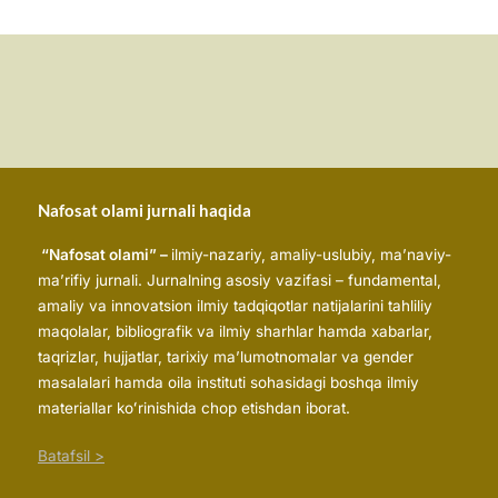
Nafosat olami jurnali haqida
“Nafosat olami” –
ilmiy-nazariy, amaliy-uslubiy, ma’naviy-
ma’rifiy jurnali. Jurnalning asosiy vazifasi – fundamental,
amaliy va innovatsion ilmiy tadqiqotlar natijalarini tahliliy
maqolalar, bibliografik va ilmiy sharhlar hamda xabarlar,
taqrizlar, hujjatlar, tarixiy maʼlumotnomalar va gender
masalalari hamda oila instituti sohasidagi boshqa ilmiy
materiallar koʻrinishida chop etishdan iborat.
Batafsil >