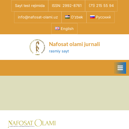
Skip
Sayt test rejimida
ISSN: 2992-8761
(71) 215 55 94
to
info@nafosat-olami.uz
Oʻzbek
Русский
content
English
Nafosat olami jurnali
rasmiy sayt