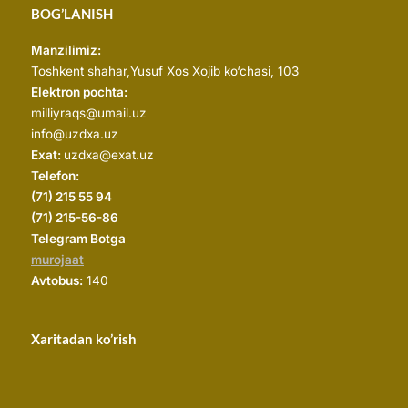
BOG’LANISH
Manzilimiz:
Toshkent shahar,
Yusuf Xos Xojib ko‘chasi, 103
Elektron pochta:
milliyraqs@umail.uz
info@uzdxa.uz
Exat:
uzdxa@exat.uz
Telefon:
(
71) 215 55 94
(71) 215-56-86
Telegram Botga
murojaat
Avtobus:
140
Xaritadan ko’rish